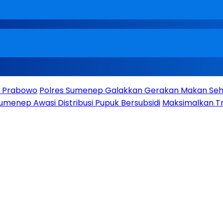
en Prabowo
Polres Sumenep Galakkan Gerakan Makan Seha
umenep Awasi Distribusi Pupuk Bersubsidi
Maksimalkan Tr