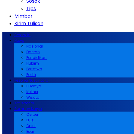
Sosok
Tips
Mimbar
Kirim Tulisan
Beranda
News
Nasional
Daerah
Pendidikan
Hukrim
Peristiwa
Politik
Pesona Nusantara
Budaya
Kuliner
Wisata
Advertorial
Rumpun Karya
Cerpen
Puisi
Opini
Esai