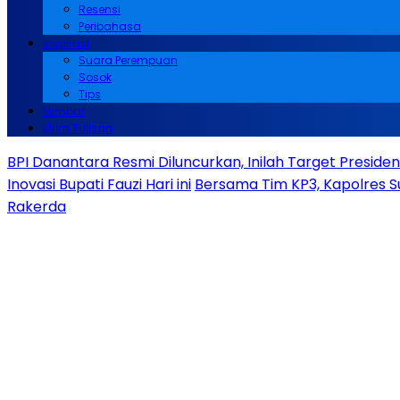
Resensi
Peribahasa
Inspirasi
Suara Perempuan
Sosok
Tips
Mimbar
Kirim Tulisan
BPI Danantara Resmi Diluncurkan, Inilah Target Presid
Inovasi Bupati Fauzi Hari ini
Bersama Tim KP3, Kapolres S
Rakerda