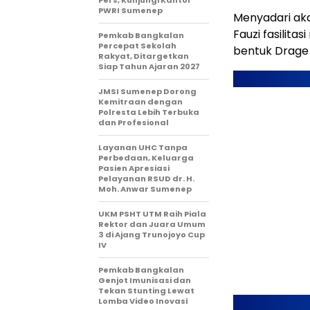
Pers, Kunjungi Kantor
PWRI Sumenep
Menyadari aka
Fauzi fasilit
Pemkab Bangkalan
Percepat Sekolah
bentuk Drage
Rakyat, Ditargetkan
Siap Tahun Ajaran 2027
JMSI Sumenep Dorong
Kemitraan dengan
Polresta Lebih Terbuka
dan Profesional
Layanan UHC Tanpa
Perbedaan, Keluarga
Pasien Apresiasi
Pelayanan RSUD dr. H.
Moh. Anwar Sumenep
UKM PSHT UTM Raih Piala
Rektor dan Juara Umum
3 di Ajang Trunojoyo Cup
IV
Pemkab Bangkalan
Genjot Imunisasi dan
Tekan Stunting Lewat
Lomba Video Inovasi