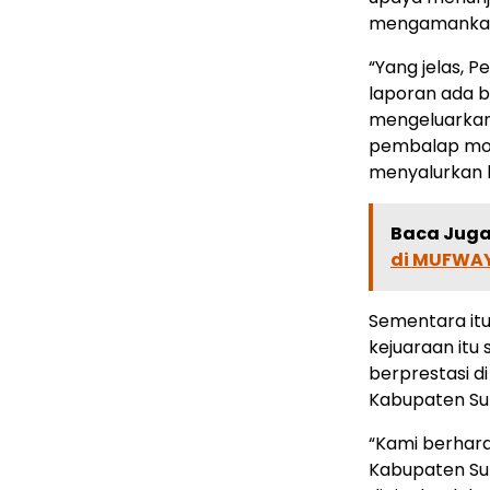
mengamankan
“Yang jelas,
laporan ada b
mengeluarkan 
pembalap mot
menyalurkan 
Baca Juga 
di MUFWAY
Sementara itu
kejuaraan it
berprestasi d
Kabupaten S
“Kami berhar
Kabupaten Su