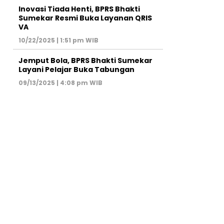
Inovasi Tiada Henti, BPRS Bhakti
Sumekar Resmi Buka Layanan QRIS
VA
10/22/2025 | 1:51 pm WIB
Jemput Bola, BPRS Bhakti Sumekar
Layani Pelajar Buka Tabungan
09/13/2025 | 4:08 pm WIB