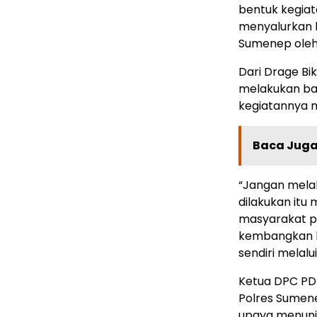
bentuk kegiat
menyalurkan b
Sumenep oleh I
Dari Drage Bi
melakukan bal
kegiatannya
Baca Juga 
“Jangan melak
dilakukan itu
masyarakat p
kembangkan ba
sendiri melalu
Ketua DPC PD
Polres Sumene
upaya menunja