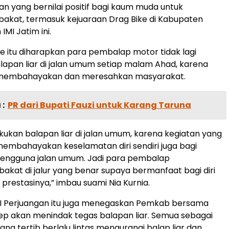
an yang bernilai positif bagi kaum muda untuk
akat, termasuk kejuaraan Drag Bike di Kabupaten
MI Jatim ini.
ke itu diharapkan para pembalap motor tidak lagi
apan liar di jalan umum setiap malam Ahad, karena
 membahayakan dan meresahkan masyarakat.
:
PR dari Bupati Fauzi untuk Karang Taruna
ukan balapan liar di jalan umum, karena kegiatan yang
 membahayakan keselamatan diri sendiri juga bagi
engguna jalan umum. Jadi para pembalap
kat di jalur yang benar supaya bermanfaat bagi diri
i prestasinya,” imbau suami Nia Kurnia.
I Perjuangan itu juga menegaskan Pemkab bersama
p akan menindak tegas balapan liar. Semua sebagai
ng tertib berlalu lintas mengurangi balap liar dan