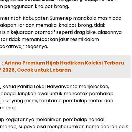
 penggunaan knalpot brong.
 Pemerintah Kabupaten Sumenep manakala masih ada
alapan liar dan memakai knalpot brong, tidak
izin kejuaraan otomotif seperti drag bike, alasannya
or tidak memanfaatkan jalur resmi dalam
bakatnya,” tegasnya.
:
Arinna Premium Hijab Hadirkan Koleksi Terbaru
 2026, Cocok untuk Lebaran
, Ketua Panitia Lokal Halwanyanto menjelaskan,
u sebagai langkah awal untuk mencetak pembalap
i jalur yang resmi, terutama pembalap motor dari
umenep.
ap kegiatannya melahirkan pembalap handal
menep, supaya bisa mengharumkan nama daerah baik