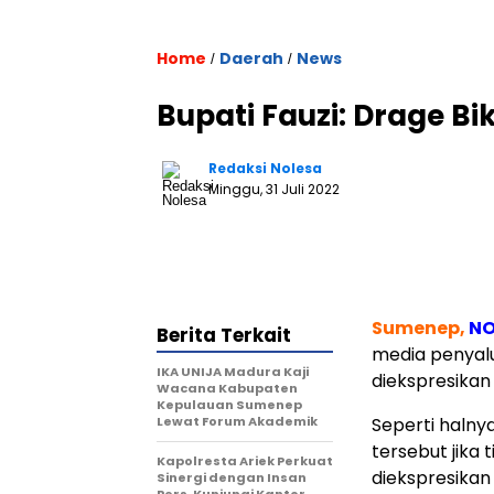
Home
Daerah
News
/
/
Bupati Fauzi: Drage Bik
Redaksi Nolesa
Minggu, 31 Juli 2022
Sumenep,
NO
Berita Terkait
media penyalu
IKA UNIJA Madura Kaji
diekspresika
Wacana Kabupaten
Kepulauan Sumenep
Lewat Forum Akademik
Seperti haln
tersebut jika
Kapolresta Ariek Perkuat
diekspresikan
Sinergi dengan Insan