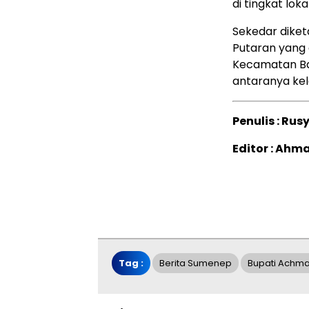
di tingkat loka
Sekedar diket
Putaran yang 
Kecamatan Batu
antaranya kel
Penulis : Ru
Editor : Ahma
Tag :
Berita Sumenep
Bupati Achma