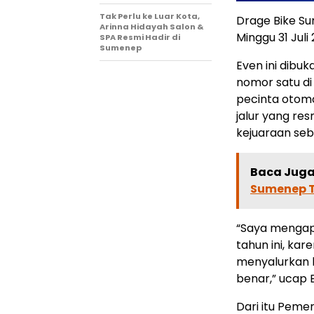
Tak Perlu ke Luar Kota,
Drage Bike Sum
Arinna Hidayah Salon &
Minggu 31 Juli 
SPA Resmi Hadir di
Sumenep
Even ini dibu
nomor satu d
pecinta otomo
jalur yang re
kejuaraan se
Baca Juga 
Sumenep T
“Saya mengap
tahun ini, ka
menyalurkan b
benar,” ucap B
Dari itu Pem