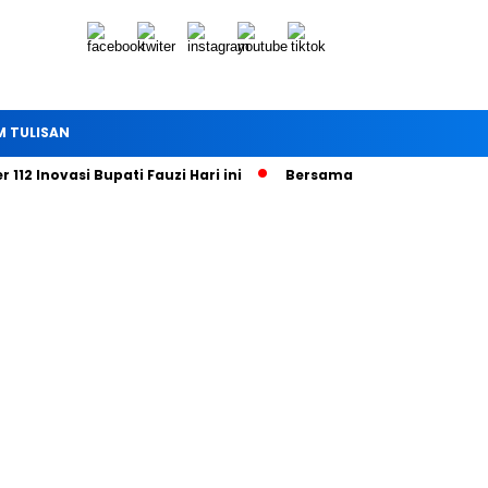
M TULISAN
novasi Bupati Fauzi Hari ini
Bersama Tim KP3, Kapolres Sume