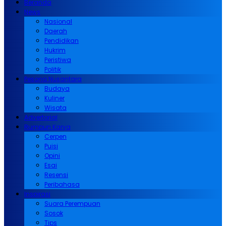
Beranda
News
Nasional
Daerah
Pendidikan
Hukrim
Peristiwa
Politik
Pesona Nusantara
Budaya
Kuliner
Wisata
Advertorial
Rumpun Karya
Cerpen
Puisi
Opini
Esai
Resensi
Peribahasa
Inspirasi
Suara Perempuan
Sosok
Tips