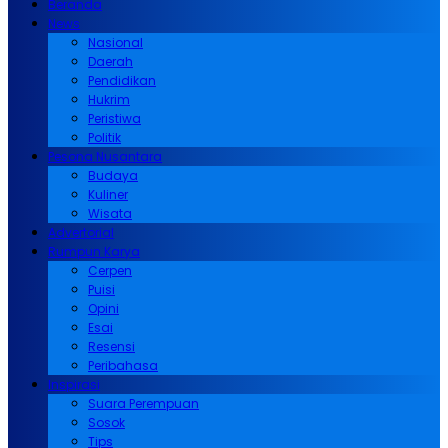
Beranda
News
Nasional
Daerah
Pendidikan
Hukrim
Peristiwa
Politik
Pesona Nusantara
Budaya
Kuliner
Wisata
Advertorial
Rumpun Karya
Cerpen
Puisi
Opini
Esai
Resensi
Peribahasa
Inspirasi
Suara Perempuan
Sosok
Tips