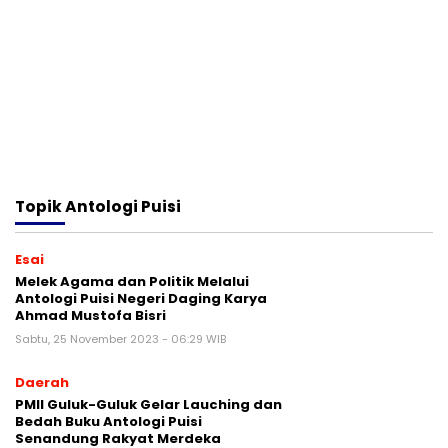
Topik
Antologi Puisi
Esai
Melek Agama dan Politik Melalui
Antologi Puisi Negeri Daging Karya
Ahmad Mustofa Bisri
Sabtu, 25 November 2023 - 06:29 WIB
Daerah
PMII Guluk-Guluk Gelar Lauching dan
Bedah Buku Antologi Puisi
Senandung Rakyat Merdeka