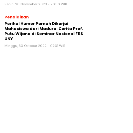
Senin, 20 November 2023 - 20:30 WIB
Pendidikan
Perihal Humor Pernah Dikerjai
Mahasiswa dari Madura: Cerita Prof.
Putu Wijana di Seminar Nasional FBS
UNY
Minggu, 30 Oktober 2022 - 07:31 WIB