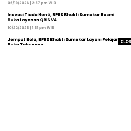
06/19/2026 | 2:57 pm WIB
Inovasi Tiada Henti, BPRS Bhakti Sumekar Resmi
Buka Layanan QRIS VA
10/22/2025 | 1:51 pm WIB
Jemput Bola, BPRS Bhakti Sumekar Layani Pelajar
CLO
Buka Tabungan
09/13/2025 | 4:08 pm WIB
REDAKSI
PEDOMAN MEDIA SIBER
DISCLAIMER
TOS
PRIVACY POLICY
HUBUNGI KAMI
SITEMAP
COPYRIGHT © 2026 NOLESA - ALL RIGHTS RESERVED