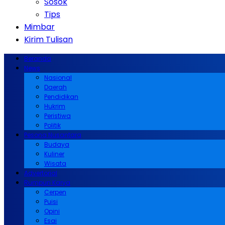
Sosok
Tips
Mimbar
Kirim Tulisan
Beranda
News
Nasional
Daerah
Pendidikan
Hukrim
Peristiwa
Politik
Pesona Nusantara
Budaya
Kuliner
Wisata
Advertorial
Rumpun Karya
Cerpen
Puisi
Opini
Esai