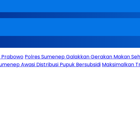
en Prabowo
Polres Sumenep Galakkan Gerakan Makan Seha
umenep Awasi Distribusi Pupuk Bersubsidi
Maksimalkan Tr