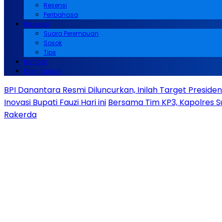
Resensi
Peribahasa
Inspirasi
Suara Perempuan
Sosok
Tips
Mimbar
Kirim Tulisan
BPI Danantara Resmi Diluncurkan, Inilah Target Presid
Inovasi Bupati Fauzi Hari ini
Bersama Tim KP3, Kapolres S
Rakerda