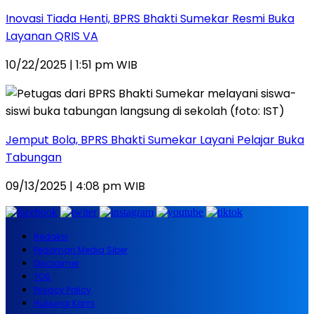
Inovasi Tiada Henti, BPRS Bhakti Sumekar Resmi Buka
Layanan QRIS VA
10/22/2025 | 1:51 pm WIB
Jemput Bola, BPRS Bhakti Sumekar Layani Pelajar Buka
Tabungan
09/13/2025 | 4:08 pm WIB
Redaksi
Pedoman Media Siber
Disclaimer
TOS
Privacy Policy
Hubungi Kami