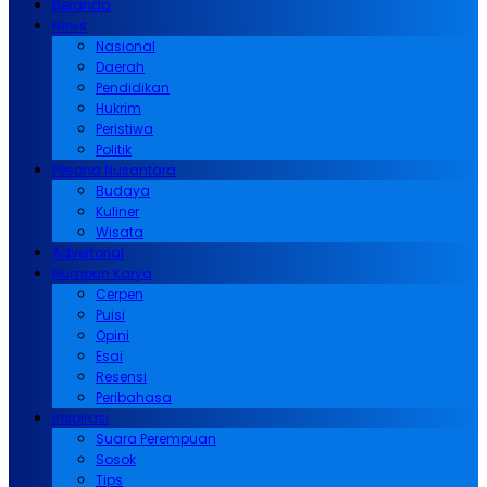
Beranda
News
Nasional
Daerah
Pendidikan
Hukrim
Peristiwa
Politik
Pesona Nusantara
Budaya
Kuliner
Wisata
Advertorial
Rumpun Karya
Cerpen
Puisi
Opini
Esai
Resensi
Peribahasa
Inspirasi
Suara Perempuan
Sosok
Tips