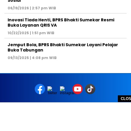
Sosial
06/19/2026 | 2:57 pm WIB
Inovasi Tiada Henti, BPRS Bhakti Sumekar Resmi
Buka Layanan QRIS VA
10/22/2025 | 1:51 pm WIB
Jemput Bola, BPRS Bhakti Sumekar Layani Pelajar
Buka Tabungan
09/13/2025 | 4:08 pm WIB
CLO
REDAKSI
PEDOMAN MEDIA SIBER
DISCLAIMER
TOS
PRIVACY POLICY
HUBUNGI KAMI
SITEMAP
COPYRIGHT © 2026 NOLESA - ALL RIGHTS RESERVED