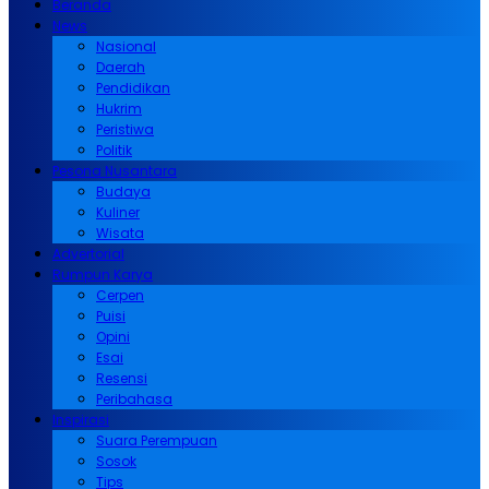
Beranda
News
Nasional
Daerah
Pendidikan
Hukrim
Peristiwa
Politik
Pesona Nusantara
Budaya
Kuliner
Wisata
Advertorial
Rumpun Karya
Cerpen
Puisi
Opini
Esai
Resensi
Peribahasa
Inspirasi
Suara Perempuan
Sosok
Tips