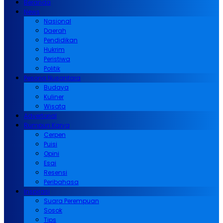
Beranda
News
Nasional
Daerah
Pendidikan
Hukrim
Peristiwa
Politik
Pesona Nusantara
Budaya
Kuliner
Wisata
Advertorial
Rumpun Karya
Cerpen
Puisi
Opini
Esai
Resensi
Peribahasa
Inspirasi
Suara Perempuan
Sosok
Tips