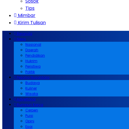
Sosok
Tips
Mimbar
Kirim Tulisan
Beranda
News
Nasional
Daerah
Pendidikan
Hukrim
Peristiwa
Politik
Pesona Nusantara
Budaya
Kuliner
Wisata
Advertorial
Rumpun Karya
Cerpen
Puisi
Opini
Esai