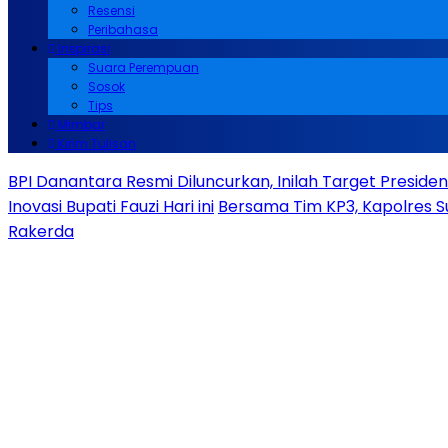
Resensi
Peribahasa
Inspirasi
Suara Perempuan
Sosok
Tips
Mimbar
Kirim Tulisan
BPI Danantara Resmi Diluncurkan, Inilah Target Presid
Inovasi Bupati Fauzi Hari ini
Bersama Tim KP3, Kapolres S
Rakerda