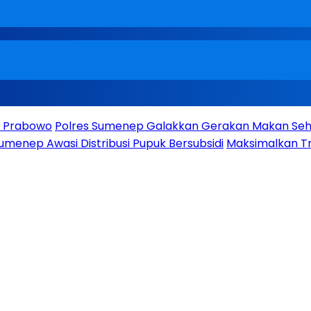
en Prabowo
Polres Sumenep Galakkan Gerakan Makan Seha
umenep Awasi Distribusi Pupuk Bersubsidi
Maksimalkan Tr