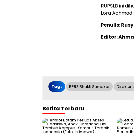
RUPSLB ini di
Lora Achmad F
Penulis: Rus
Editor: Ahma
Tag :
BPRS Bhakti Sumekar
Direktur 
Berita Terbaru