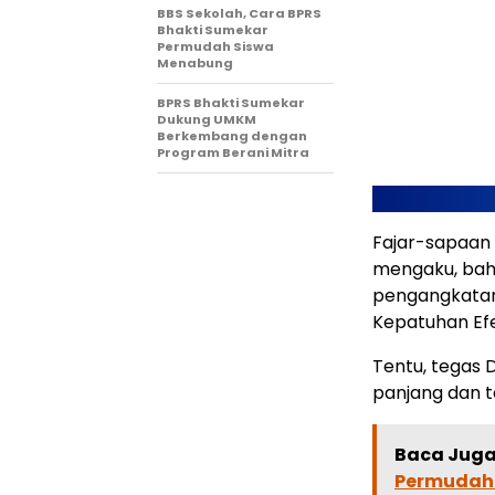
BBS Sekolah, Cara BPRS
Bhakti Sumekar
Permudah Siswa
Menabung
BPRS Bhakti Sumekar
Dukung UMKM
Berkembang dengan
Program Berani Mitra
Fajar-sapaan 
mengaku, bah
pengangkatan 
Kepatuhan Efe
Tentu, tegas D
panjang dan t
Baca Juga 
Permudah