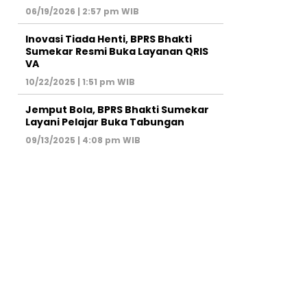
06/19/2026 | 2:57 pm WIB
Inovasi Tiada Henti, BPRS Bhakti
Sumekar Resmi Buka Layanan QRIS
VA
10/22/2025 | 1:51 pm WIB
Jemput Bola, BPRS Bhakti Sumekar
Layani Pelajar Buka Tabungan
09/13/2025 | 4:08 pm WIB