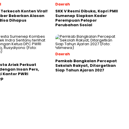
l
Daerah
Terkecoh Konten Viral!
SKK V Resmi Dibuka, Kopri PMII
iber Beberkan Alasan
Sumenep Siapkan Kader
Bisa Dihapus
Perempuan Pelopor
Perubahan Sosial
Daerah
Pemkab Bangkalan Percepat
sta Ariek Perkuat
Sekolah Rakyat, Ditargetkan
 dengan Insan Pers,
Siap Tahun Ajaran 2027
i Kantor PWRI
ep