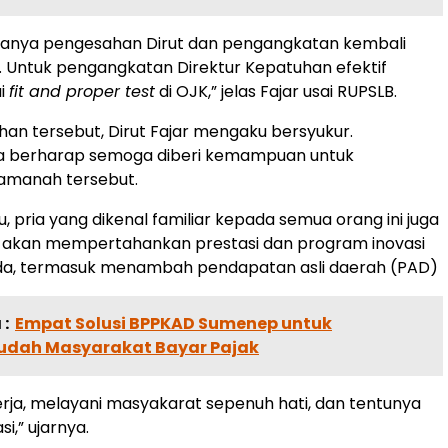
ndanya pengesahan Dirut dan pengangkatan kembali
is. Untuk pengangkatan Direktur Kepatuhan efektif
ai
fit and proper test
di OJK,” jelas Fajar usai RUPSLB.
an tersebut, Dirut Fajar mengaku bersyukur.
dia berharap semoga diberi kemampuan untuk
manah tersebut.
u, pria yang dikenal familiar kepada semua orang ini juga
akan mempertahankan prestasi dan program inovasi
da, termasuk menambah pendapatan asli daerah (PAD)
:
Empat Solusi BPPKAD Sumenep untuk
dah Masyarakat Bayar Pajak
erja, melayani masyakarat sepenuh hati, dan tentunya
si,” ujarnya.