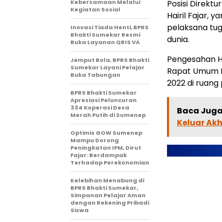
Kebersamaan Melalui
Posisi Direktu
Kegiatan Sosial
Hairil Fajar,
pelaksana tug
Inovasi Tiada Henti, BPRS
Bhakti Sumekar Resmi
dunia.
Buka Layanan QRIS VA
Pengesahan Ha
Jemput Bola, BPRS Bhakti
Sumekar Layani Pelajar
Rapat Umum Pe
Buka Tabungan
2022 di ruang
BPRS Bhakti Sumekar
Apresiasi Peluncuran
334 Koperasi Desa
Baca Juga 
Merah Putih di Sumenep
Keluar Ak
Optimis GOW Sumenep
Mampu Dorong
Peningkatan IPM, Dirut
Fajar: Berdampak
Terhadap Perekonomian
Kelebihan Menabung di
BPRS Bhakti Sumekar,
Simpanan Pelajar Aman
dengan Rekening Pribadi
Siswa