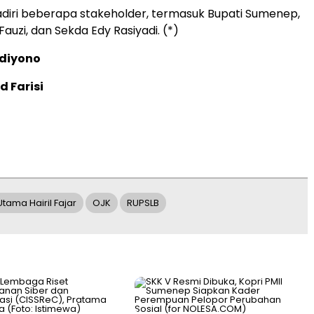
hadiri beberapa stakeholder, termasuk Bupati Sumenep,
auzi, dan Sekda Edy Rasiyadi. (*)
ydiyono
d Farisi
Utama Hairil Fajar
OJK
RUPSLB