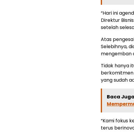
“Hari ini age
Direktur Bisn
setelah seles
Atas pengesah
Selebihnya, 
mengemban a
Tidak hanya it
berkomitmen 
yang sudah a
Baca Juga 
Mempermu
“Kami fokus k
terus berinova