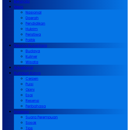
Beranda
News
Nasional
Daerah
Pendidikan
Hukrim
Peristiwa
Politik
Pesona Nusantara
Budaya
Kuliner
Wisata
Advertorial
Rumpun Karya
Cerpen
Puisi
Opini
Esai
Resensi
Peribahasa
Inspirasi
Suara Perempuan
Sosok
Tips