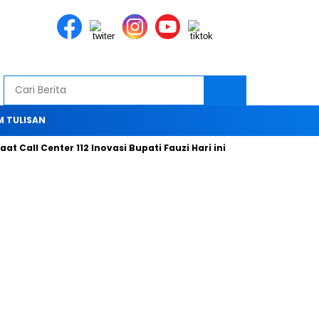
M TULISAN
l Center 112 Inovasi Bupati Fauzi Hari ini
Bersama Tim KP3, K