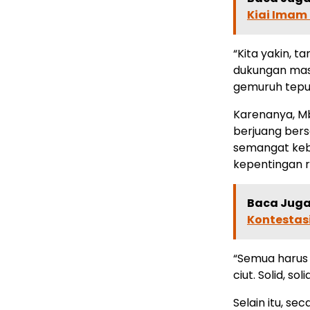
Kiai Imam
“Kita yakin, 
dukungan mas
gemuruh tepuk
Karenanya, Mb
berjuang bers
semangat ke
kepentingan r
Baca Juga 
Kontestasi
“Semua harus
ciut. Solid, so
Selain itu, s