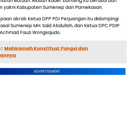
atan Batuan. Ribuan kader banteng itu berasal dari
n yakni Kabupaten Sumenep dan Pamekasan.
paan akrab Ketua DPP PDI Perjuangan itu didampingi
asal Sumenep MH. Said Abdullah, dan Ketua DPC PDIP
 Achmad Fauzi Wongsojudo.
:
Mahkamah Konstitusi: Fungsi dan
annya
ADVERTISEMENT