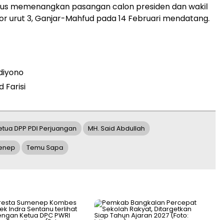
urus memenangkan pasangan calon presiden dan wakil
r urut 3, Ganjar-Mahfud pada 14 Februari mendatang.
diyono
 Farisi
etua DPP PDI Perjuangan
MH. Said Abdullah
enep
Temu Sapa