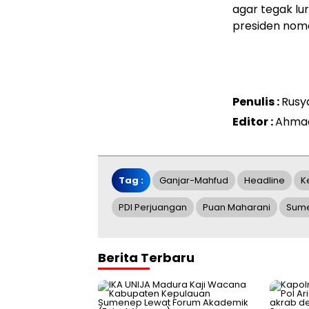
agar tegak l
presiden nomo
Penulis :
Rusy
Editor :
Ahmad
Tag :
Ganjar-Mahfud
Headline
K
PDI Perjuangan
Puan Maharani
Sum
Berita Terbaru