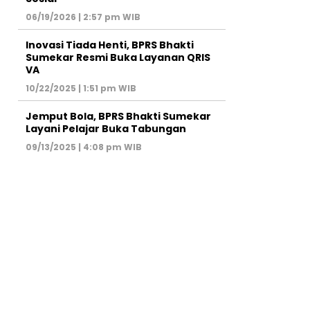
06/19/2026 | 2:57 pm WIB
Inovasi Tiada Henti, BPRS Bhakti
Sumekar Resmi Buka Layanan QRIS
VA
10/22/2025 | 1:51 pm WIB
Jemput Bola, BPRS Bhakti Sumekar
Layani Pelajar Buka Tabungan
09/13/2025 | 4:08 pm WIB