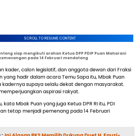
SCROLL TO RESUME CONTENT
anteng siap mengikuti arahan Ketua DPP PDIP Puan Maharani
kemenangan pada 14 Februari mendatang
n kader, calon legislatif, dan anggota dewan dari Fraksi
n yang hadir dalam acara Temu Sapa itu, Mbak Puan
 kadernya supaya selalu dekat dengan masyarakat.
memperjuangkan aspirasi rakyat.
, kata Mbak Puan yang juga Ketua DPR RI itu, PDI
kan tetap menjadi pemenang pada 14 Februari
:
Ini Alasan PKS Memilih Dukung Duet H. Fauzi-