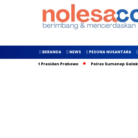
BERANDA
NEWS
PESONA NUSANTARA
Inilah Target Presiden Prabowo
Polres Sumenep Galakkan Ge