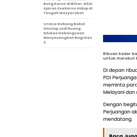
Bung Karno di Blitar, Nilai
Ajaran Soekarno Hidup di
Tengah Masyarakat
Istana Gebang Bakal
Disulap Jadi Ruang
Edukasi Kebangsaan
Menyenangkan Bagi Gen
Z
Ribuan kader b
untuk merebut 
Di depan ribua
PDI Perjuanga
meminta para
Melayani dan 
Dengan begitu
Perjuangan a
mendatang.
Baca Juga 