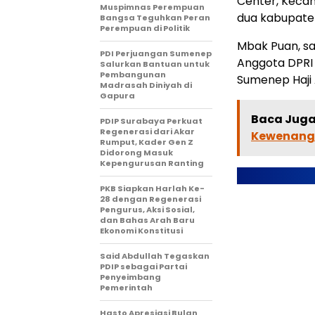
Center, Kecam
Muspimnas Perempuan
dua kabupate
Bangsa Teguhkan Peran
Perempuan di Politik
Mbak Puan, sa
PDI Perjuangan Sumenep
Anggota DPRI 
Salurkan Bantuan untuk
Pembangunan
Sumenep Haji
Madrasah Diniyah di
Gapura
Baca Juga 
PDIP Surabaya Perkuat
Regenerasi dari Akar
Kewenang
Rumput, Kader Gen Z
Didorong Masuk
Kepengurusan Ranting
PKB Siapkan Harlah Ke-
28 dengan Regenerasi
Pengurus, Aksi Sosial,
dan Bahas Arah Baru
Ekonomi Konstitusi
Said Abdullah Tegaskan
PDIP sebagai Partai
Penyeimbang
Pemerintah
Hasto Apresiasi Bulan