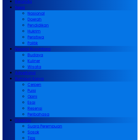
Beranda
News
Nasional
Daerah
Pendidikan
Hukrim
Peristiwa
Politik
Pesona Nusantara
Budaya
Kuliner
Wisata
Advertorial
Rumpun Karya
Cerpen
Puisi
Opini
Esai
Resensi
Peribahasa
Inspirasi
Suara Perempuan
Sosok
Tips