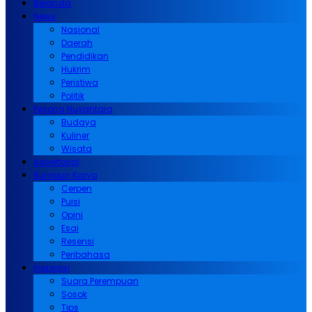
Beranda
News
Nasional
Daerah
Pendidikan
Hukrim
Peristiwa
Politik
Pesona Nusantara
Budaya
Kuliner
Wisata
Advertorial
Rumpun Karya
Cerpen
Puisi
Opini
Esai
Resensi
Peribahasa
Inspirasi
Suara Perempuan
Sosok
Tips