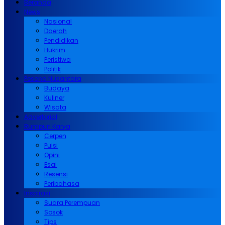
Beranda
News
Nasional
Daerah
Pendidikan
Hukrim
Peristiwa
Politik
Pesona Nusantara
Budaya
Kuliner
Wisata
Advertorial
Rumpun Karya
Cerpen
Puisi
Opini
Esai
Resensi
Peribahasa
Inspirasi
Suara Perempuan
Sosok
Tips