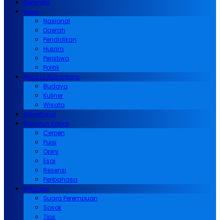
Beranda
News
Nasional
Daerah
Pendidikan
Hukrim
Peristiwa
Politik
Pesona Nusantara
Budaya
Kuliner
Wisata
Advertorial
Rumpun Karya
Cerpen
Puisi
Opini
Esai
Resensi
Peribahasa
Inspirasi
Suara Perempuan
Sosok
Tips