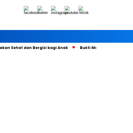
kan Sehat dan Bergizi bagi Anak
Bukti Manfaat Call Center 1