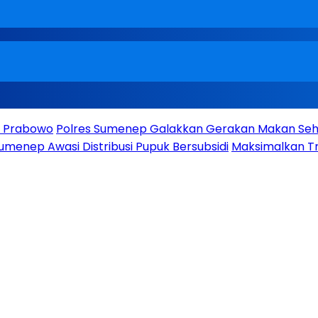
en Prabowo
Polres Sumenep Galakkan Gerakan Makan Seha
umenep Awasi Distribusi Pupuk Bersubsidi
Maksimalkan Tr