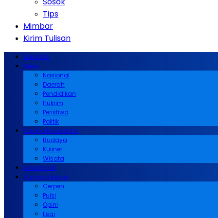
Sosok
Tips
Mimbar
Kirim Tulisan
Beranda
News
Nasional
Daerah
Pendidikan
Hukrim
Peristiwa
Politik
Pesona Nusantara
Budaya
Kuliner
Wisata
Advertorial
Rumpun Karya
Cerpen
Puisi
Opini
Esai