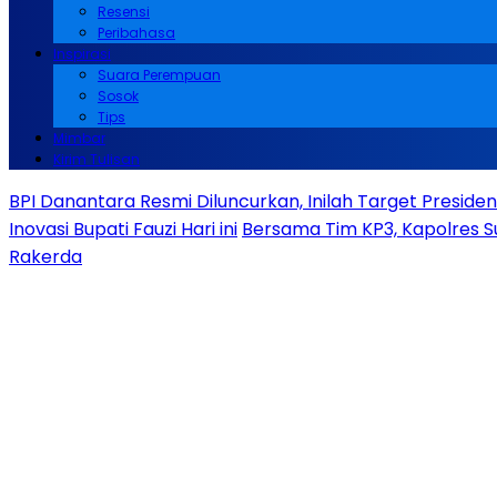
Resensi
Peribahasa
Inspirasi
Suara Perempuan
Sosok
Tips
Mimbar
Kirim Tulisan
BPI Danantara Resmi Diluncurkan, Inilah Target Presid
Inovasi Bupati Fauzi Hari ini
Bersama Tim KP3, Kapolres S
Rakerda