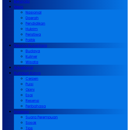
Beranda
News
Nasional
Daerah
Pendidikan
Hukrim
Peristiwa
Politik
Pesona Nusantara
Budaya
Kuliner
Wisata
Advertorial
Rumpun Karya
Cerpen
Puisi
Opini
Esai
Resensi
Peribahasa
Inspirasi
Suara Perempuan
Sosok
Tips