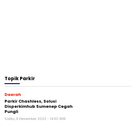
Topik
Parkir
Daerah
Parkir Chashless, Solusi
Disperkimhub Sumenep Cegah
Pungli
Sabtu, 9 Desember 2023 - 14:30 WIB