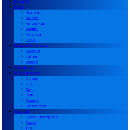
Beranda
News
Nasional
Daerah
Pendidikan
Hukrim
Peristiwa
Politik
Pesona Nusantara
Budaya
Kuliner
Wisata
Advertorial
Rumpun Karya
Cerpen
Puisi
Opini
Esai
Resensi
Peribahasa
Inspirasi
Suara Perempuan
Sosok
Tips