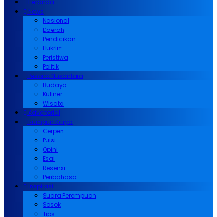
Beranda
News
Nasional
Daerah
Pendidikan
Hukrim
Peristiwa
Politik
Pesona Nusantara
Budaya
Kuliner
Wisata
Advertorial
Rumpun Karya
Cerpen
Puisi
Opini
Esai
Resensi
Peribahasa
Inspirasi
Suara Perempuan
Sosok
Tips