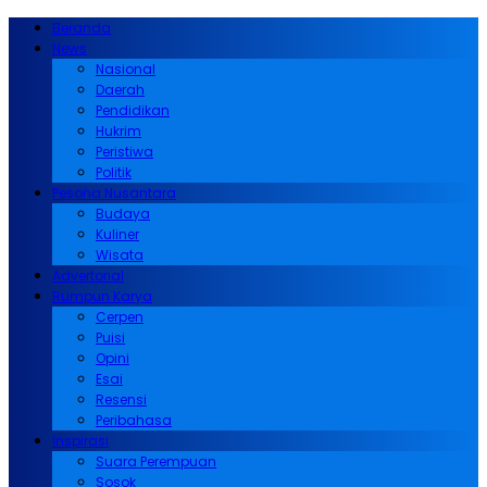
Beranda
News
Nasional
Daerah
Pendidikan
Hukrim
Peristiwa
Politik
Pesona Nusantara
Budaya
Kuliner
Wisata
Advertorial
Rumpun Karya
Cerpen
Puisi
Opini
Esai
Resensi
Peribahasa
Inspirasi
Suara Perempuan
Sosok