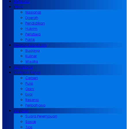
Beranda
News
Nasional
Daerah
Pendidikan
Hukrim
Peristiwa
Politik
Pesona Nusantara
Budaya
Kuliner
Wisata
Advertorial
Rumpun Karya
Cerpen
Puisi
Opini
Esai
Resensi
Peribahasa
Inspirasi
Suara Perempuan
Sosok
Tips