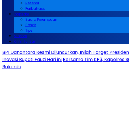
Resensi
Peribahasa
Inspirasi
Suara Perempuan
Sosok
Tips
Mimbar
Kirim Tulisan
BPI Danantara Resmi Diluncurkan, Inilah Target Presid
Inovasi Bupati Fauzi Hari ini
Bersama Tim KP3, Kapolres S
Rakerda