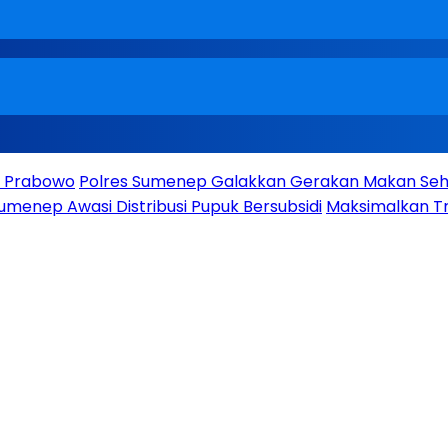
en Prabowo
Polres Sumenep Galakkan Gerakan Makan Seha
umenep Awasi Distribusi Pupuk Bersubsidi
Maksimalkan Tr