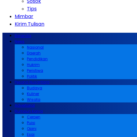
Sosok
Tips
Mimbar
Kirim Tulisan
Beranda
News
Nasional
Daerah
Pendidikan
Hukrim
Peristiwa
Politik
Pesona Nusantara
Budaya
Kuliner
Wisata
Advertorial
Rumpun Karya
Cerpen
Puisi
Opini
Esai