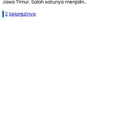
Jawa Timur. Salah satunya menjalin…
Paginasi
1
2
Selanjutnya
pos