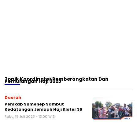
Topik
Koordinator Pemberangkatan Dan
Pemulangan Haji 2023
Daerah
Pemkab Sumenep Sambut
Kedatangan Jemaah Haji Kloter 36
Rabu, 19 Juli 2023 - 13:00 WIB