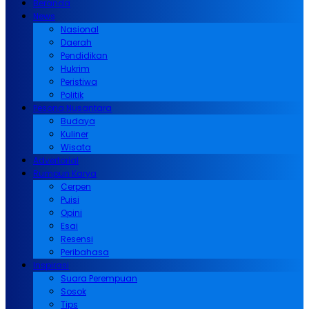
Beranda
News
Nasional
Daerah
Pendidikan
Hukrim
Peristiwa
Politik
Pesona Nusantara
Budaya
Kuliner
Wisata
Advertorial
Rumpun Karya
Cerpen
Puisi
Opini
Esai
Resensi
Peribahasa
Inspirasi
Suara Perempuan
Sosok
Tips