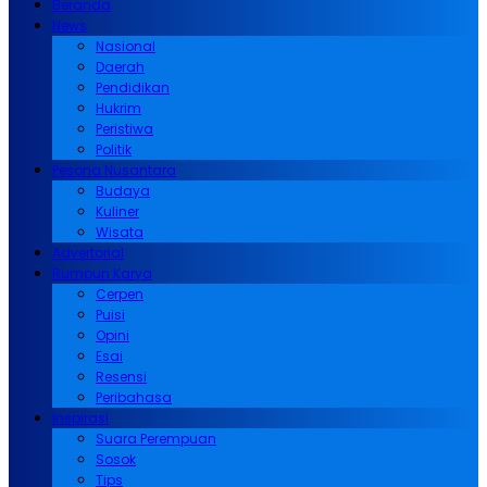
Beranda
News
Nasional
Daerah
Pendidikan
Hukrim
Peristiwa
Politik
Pesona Nusantara
Budaya
Kuliner
Wisata
Advertorial
Rumpun Karya
Cerpen
Puisi
Opini
Esai
Resensi
Peribahasa
Inspirasi
Suara Perempuan
Sosok
Tips