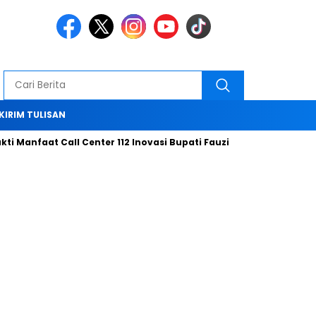
KIRIM TULISAN
faat Call Center 112 Inovasi Bupati Fauzi Hari ini
Bersama Ti