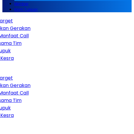
Mimbar
Kirim Tulisan
get
n Gerakan
nfaat Call
ma Tim
uk
sra
get
n Gerakan
nfaat Call
ma Tim
uk
sra