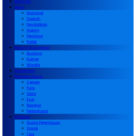
Beranda
News
Nasional
Daerah
Pendidikan
Hukrim
Peristiwa
Politik
Pesona Nusantara
Budaya
Kuliner
Wisata
Advertorial
Rumpun Karya
Cerpen
Puisi
Opini
Esai
Resensi
Peribahasa
Inspirasi
Suara Perempuan
Sosok
Tips