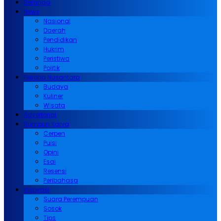
Beranda
News
Nasional
Daerah
Pendidikan
Hukrim
Peristiwa
Politik
Pesona Nusantara
Budaya
Kuliner
Wisata
Advertorial
Rumpun Karya
Cerpen
Puisi
Opini
Esai
Resensi
Peribahasa
Inspirasi
Suara Perempuan
Sosok
Tips