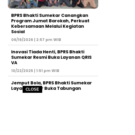
BPRS Bhakti Sumekar Canangkan
Program Jumat Barokah, Perkuat
Kebersamaan Melalui Kegiatan
Sosial
06/19/2026 | 2:57 pm WIB
Inovasi Tiada Henti, BPRS Bhakti
Sumekar Resmi Buka Layanan QRIS
VA
10/22/2025 | 1:51 pm WIB
Jemput Bola, BPRS Bhakti Sumekar
Layani Pelajar Buka Tabungan
CLOSE
09/13/2025 | 4:08 pm WIB