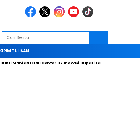
KIRIM TULISAN
ti Manfaat Call Center 112 Inovasi Bupati Fauzi Hari ini
Bersa