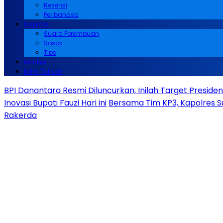
Resensi
Peribahasa
Inspirasi
Suara Perempuan
Sosok
Tips
Mimbar
Kirim Tulisan
BPI Danantara Resmi Diluncurkan, Inilah Target Presid
Inovasi Bupati Fauzi Hari ini
Bersama Tim KP3, Kapolres S
Rakerda