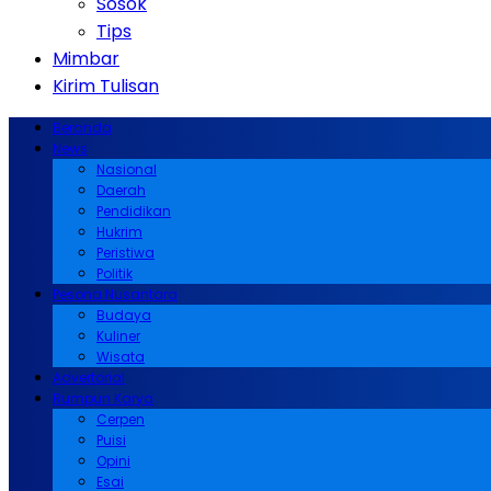
Sosok
Tips
Mimbar
Kirim Tulisan
Beranda
News
Nasional
Daerah
Pendidikan
Hukrim
Peristiwa
Politik
Pesona Nusantara
Budaya
Kuliner
Wisata
Advertorial
Rumpun Karya
Cerpen
Puisi
Opini
Esai