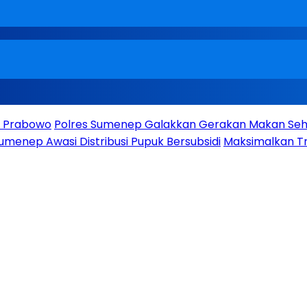
en Prabowo
Polres Sumenep Galakkan Gerakan Makan Seha
umenep Awasi Distribusi Pupuk Bersubsidi
Maksimalkan Tr