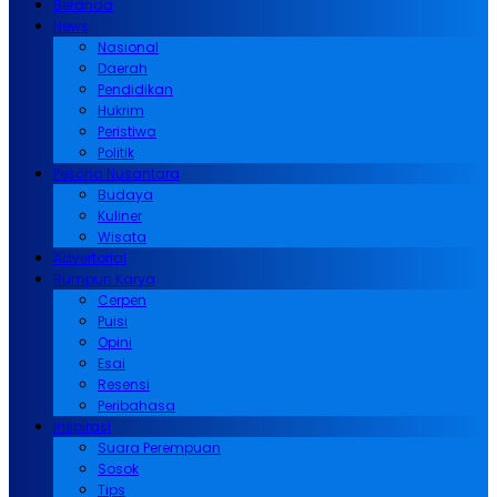
Beranda
News
Nasional
Daerah
Pendidikan
Hukrim
Peristiwa
Politik
Pesona Nusantara
Budaya
Kuliner
Wisata
Advertorial
Rumpun Karya
Cerpen
Puisi
Opini
Esai
Resensi
Peribahasa
Inspirasi
Suara Perempuan
Sosok
Tips