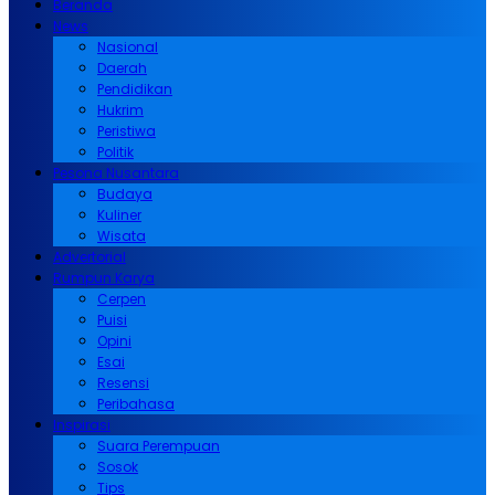
Beranda
News
Nasional
Daerah
Pendidikan
Hukrim
Peristiwa
Politik
Pesona Nusantara
Budaya
Kuliner
Wisata
Advertorial
Rumpun Karya
Cerpen
Puisi
Opini
Esai
Resensi
Peribahasa
Inspirasi
Suara Perempuan
Sosok
Tips