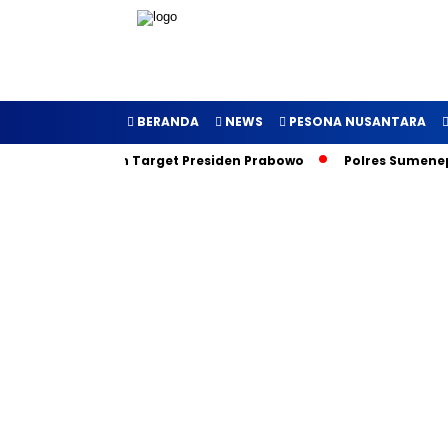
BERANDA
NEWS
PESONA NUSANTARA
luncurkan, Inilah Target Presiden Prabowo
Polres Sumenep G