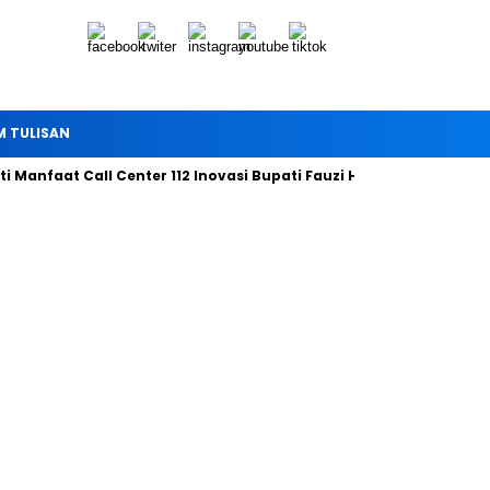
M TULISAN
Manfaat Call Center 112 Inovasi Bupati Fauzi Hari ini
Bersama 