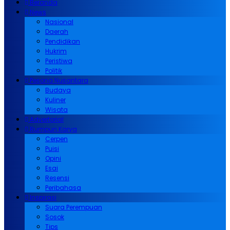
Beranda
News
Nasional
Daerah
Pendidikan
Hukrim
Peristiwa
Politik
Pesona Nusantara
Budaya
Kuliner
Wisata
Advertorial
Rumpun Karya
Cerpen
Puisi
Opini
Esai
Resensi
Peribahasa
Inspirasi
Suara Perempuan
Sosok
Tips