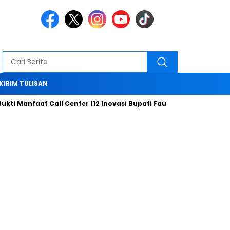
KIRIM TULISAN
ti Manfaat Call Center 112 Inovasi Bupati Fauzi Hari ini
Bersa