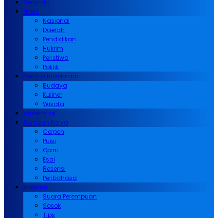
Beranda
News
Nasional
Daerah
Pendidikan
Hukrim
Peristiwa
Politik
Pesona Nusantara
Budaya
Kuliner
Wisata
Advertorial
Rumpun Karya
Cerpen
Puisi
Opini
Esai
Resensi
Peribahasa
Inspirasi
Suara Perempuan
Sosok
Tips