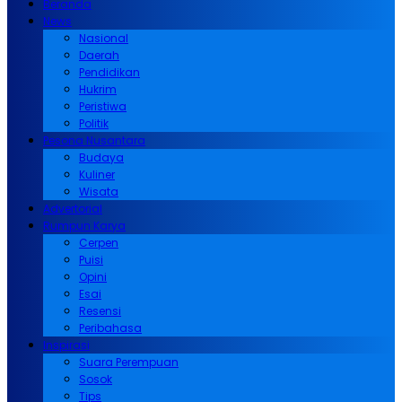
Beranda
News
Nasional
Daerah
Pendidikan
Hukrim
Peristiwa
Politik
Pesona Nusantara
Budaya
Kuliner
Wisata
Advertorial
Rumpun Karya
Cerpen
Puisi
Opini
Esai
Resensi
Peribahasa
Inspirasi
Suara Perempuan
Sosok
Tips