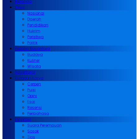
Beranda
News
Nasional
Daerah
Pendidikan
Hukrim
Peristiwa
Politik
Pesona Nusantara
Budaya
Kuliner
Wisata
Advertorial
Rumpun Karya
Cerpen
Puisi
Opini
Esai
Resensi
Peribahasa
Inspirasi
Suara Perempuan
Sosok
Tips