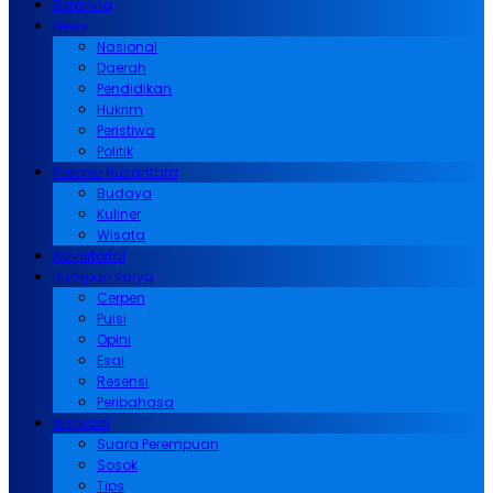
Beranda
News
Nasional
Daerah
Pendidikan
Hukrim
Peristiwa
Politik
Pesona Nusantara
Budaya
Kuliner
Wisata
Advertorial
Rumpun Karya
Cerpen
Puisi
Opini
Esai
Resensi
Peribahasa
Inspirasi
Suara Perempuan
Sosok
Tips