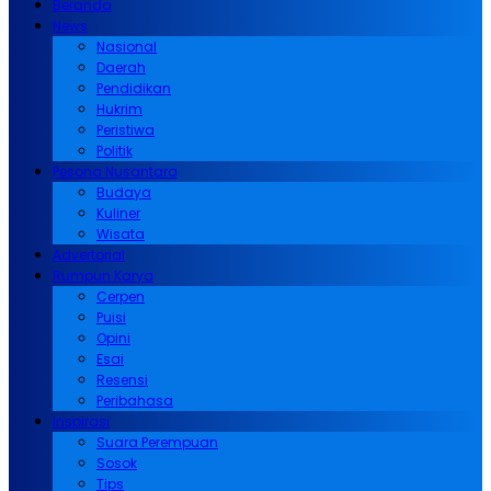
Beranda
News
Nasional
Daerah
Pendidikan
Hukrim
Peristiwa
Politik
Pesona Nusantara
Budaya
Kuliner
Wisata
Advertorial
Rumpun Karya
Cerpen
Puisi
Opini
Esai
Resensi
Peribahasa
Inspirasi
Suara Perempuan
Sosok
Tips