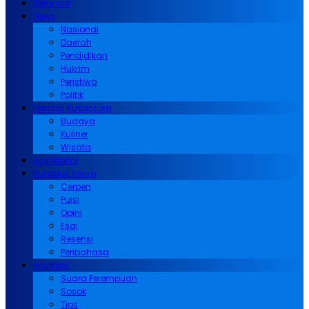
Beranda
News
Nasional
Daerah
Pendidikan
Hukrim
Peristiwa
Politik
Pesona Nusantara
Budaya
Kuliner
Wisata
Advertorial
Rumpun Karya
Cerpen
Puisi
Opini
Esai
Resensi
Peribahasa
Inspirasi
Suara Perempuan
Sosok
Tips