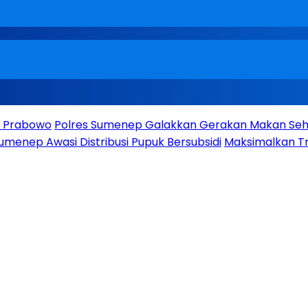
en Prabowo
Polres Sumenep Galakkan Gerakan Makan Seha
umenep Awasi Distribusi Pupuk Bersubsidi
Maksimalkan Tr