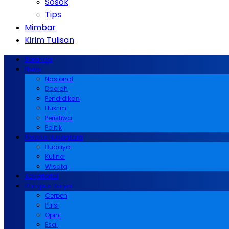
Sosok
Tips
Mimbar
Kirim Tulisan
Beranda
News
Nasional
Daerah
Pendidikan
Hukrim
Peristiwa
Politik
Pesona Nusantara
Budaya
Kuliner
Wisata
Advertorial
Rumpun Karya
Cerpen
Puisi
Opini
Esai