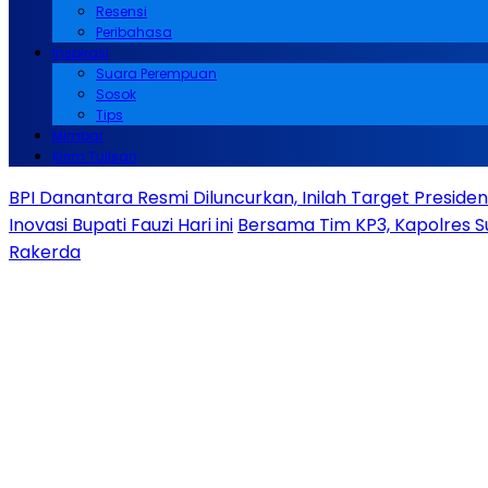
Resensi
Peribahasa
Inspirasi
Suara Perempuan
Sosok
Tips
Mimbar
Kirim Tulisan
BPI Danantara Resmi Diluncurkan, Inilah Target Presid
Inovasi Bupati Fauzi Hari ini
Bersama Tim KP3, Kapolres S
Rakerda