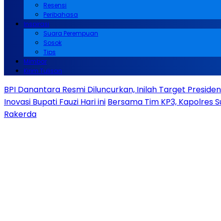
Resensi
Peribahasa
Inspirasi
Suara Perempuan
Sosok
Tips
Mimbar
Kirim Tulisan
BPI Danantara Resmi Diluncurkan, Inilah Target Presid
Inovasi Bupati Fauzi Hari ini
Bersama Tim KP3, Kapolres S
Rakerda