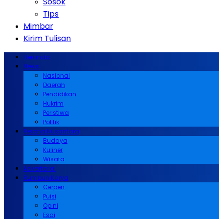
Sosok
Tips
Mimbar
Kirim Tulisan
Beranda
News
Nasional
Daerah
Pendidikan
Hukrim
Peristiwa
Politik
Pesona Nusantara
Budaya
Kuliner
Wisata
Advertorial
Rumpun Karya
Cerpen
Puisi
Opini
Esai