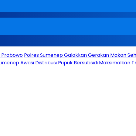
en Prabowo
Polres Sumenep Galakkan Gerakan Makan Seha
umenep Awasi Distribusi Pupuk Bersubsidi
Maksimalkan Tr