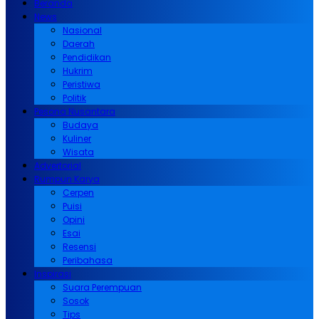
Beranda
News
Nasional
Daerah
Pendidikan
Hukrim
Peristiwa
Politik
Pesona Nusantara
Budaya
Kuliner
Wisata
Advertorial
Rumpun Karya
Cerpen
Puisi
Opini
Esai
Resensi
Peribahasa
Inspirasi
Suara Perempuan
Sosok
Tips